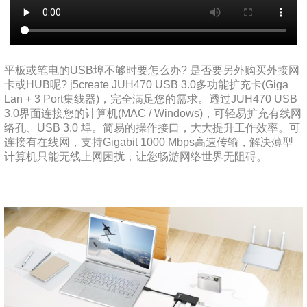
平板或笔电的USB埠不够时要怎么办? 是否要另外购买外接网
卡或HUB呢? j5create JUH470 USB 3.0多功能扩充卡(Giga
Lan + 3 Port集线器)，完全满足您的需求。透过JUH470 USB
3.0界面连接您的计算机(MAC / Windows)，可轻易扩充有线网
络孔、USB 3.0 埠。简易的操作接口，大大提升工作效率。可
连接有在线网，支持Gigabit 1000 Mbps高速传输，解决薄型
计算机只能无线上网困扰，让您畅游网络世界无阻碍。