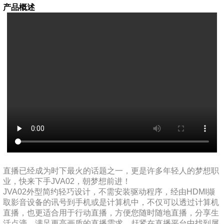
产品概述
直播已经成为时下最火的话题之一，更是许多年轻人的梦想职
业，快来下手JVA02，朝梦想前进！
JVA02外型简约轻巧设计，不需安装驱动程序，经由HDMI撷
取影音设备的讯号到手机或是计算机中，不仅可以透过计算机
直播，也更适合用于行动直播，方便您随时随地直播，分享生
活点滴，满足更高画质的直播需求，赶紧在直播平台中找到属