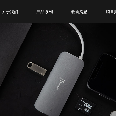
关于我们
产品系列
最新消息
销售