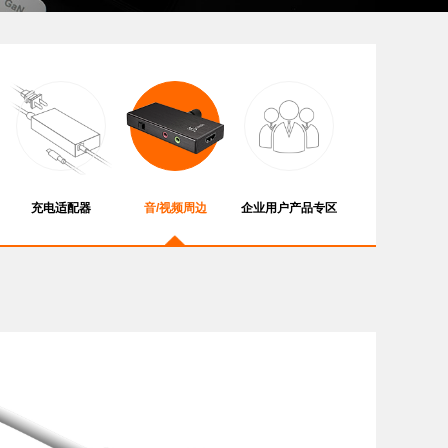
充电适配器
音/视频周边
企业用户产品专区