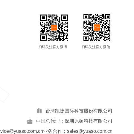
扫码关注官方微博
扫码关注官方微信
台湾凯捷国际科技股份有限公司
中国总代理：深圳原硕科技有限公司
ce@yuaso.com.cn
业务合作：sales@yuaso.com.cn