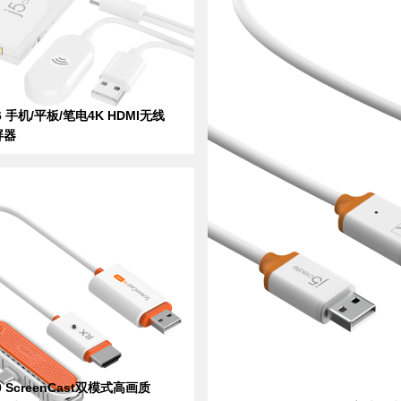
6 手机/平板/笔电4K HDMI无线
屏器
0 ScreenCast双模式高画质