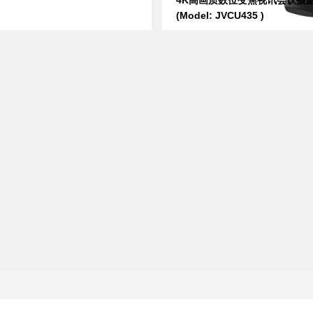
4K高画质数位变焦视讯会议摄
(Model: JVCU435 )