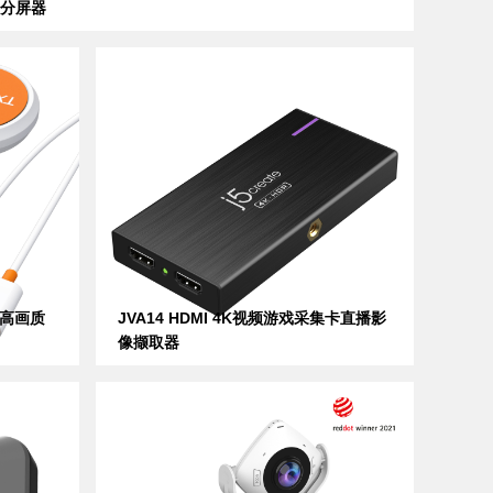
无线分屏器
P 高画质
JVA14 HDMI 4K视频游戏采集卡直播影
像撷取器