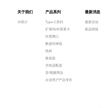
关于我们
产品系列
最新消息
J5简介
Type-C系列
最新活动
扩展坞/外置显卡
新品情报
外置网口
数据对拷线
线材
集线器
充电适配器
音/视频周边
企业用户产品专区