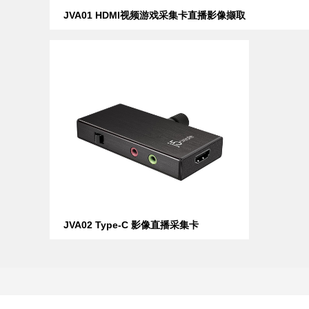
JVA01 HDMI视频游戏采集卡直播影像撷取
JVA02 Type-C 影像直播采集卡