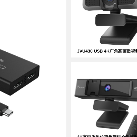
JVU430 USB 4K广角高画质