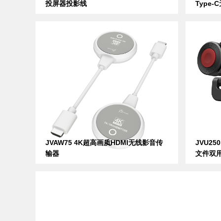
投屏器投影线
Type
JVAW75 4K超高画质HDMI无线影音传
JVU2
输器
文件双