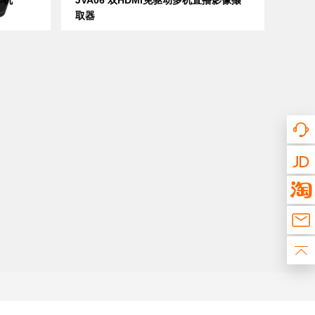
影机
JVA06 双HDMI免驱动多机直播影像撷
取器