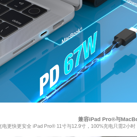
兼容iPad Pro®与MacB
充电更快更安全 iPad Pro® 11寸与12.9寸，100%充电只需2小时 M