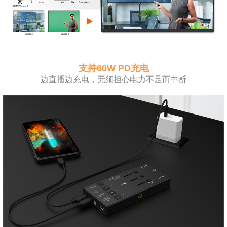
支持60W PD充电
边直播边充电，无须担心电力不足而中断