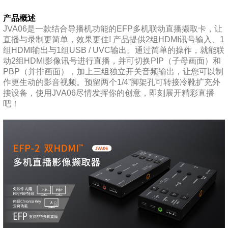
产品概述
JVA06是一款结合导播机功能的EFP多机联动直播撷取卡，让
直播与录制更简单，效果更佳! 产品提供2组HDMI讯号输入、1
组HDMI输出与1组USB / UVC输出。通过简单的操作，就能联
动2组HDMI影像讯号进行直播，并可切换PIP（子母画面）和
PBP（并排画面），加上三组独立开关音频输出，让您可以制
作更生动的影音视频。预留两个1/4”脚架孔可转接冷靴扩充外
接设备，使用JVA06尽情发挥你的创意，即刻展开精彩直播
吧！