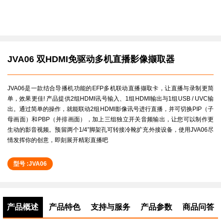
JVA06 双HDMI免驱动多机直播影像撷取器
JVA06是一款结合导播机功能的EFP多机联动直播撷取卡，让直播与录制更简
单，效果更佳! 产品提供2组HDMI讯号输入、1组HDMI输出与1组USB / UVC输
出。通过简单的操作，就能联动2组HDMI影像讯号进行直播，并可切换PIP（子
母画面）和PBP（并排画面），加上三组独立开关音频输出，让您可以制作更
生动的影音视频。预留两个1/4”脚架孔可转接冷靴扩充外接设备，使用JVA06尽
情发挥你的创意，即刻展开精彩直播吧
型号 :JVA06
产品概述
产品特色
支持与服务
产品参数
商品问答